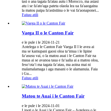
tasi o ana tagata fa'atau autu i Morocco, ma asiasi
atu i se fa'ato'aga pateta olaola lea ua fa'aaogaina
la matou paipa fa'asūsūina o le vai fa'aonaponei...
Faitau atili
Vaega II o le Canton Fair
e le pule i le 2024-11-21
Aotelega o le Canton Fair Vaega II I le avea ai
ma se kamupani gaosi oloa taʻimua i le lipine
faʻasusu vai, o la matou auai i le Canton Fair na
maua ai se avanoa taua e faʻaalia ai a matou oloa,
fesoʻotaʻi ma tagata faʻatau, ma aoina mai ni
malamalamaga i aga masani o le alamanuia. Faia
i Gu...
Faitau atili
Matou te Auai i le Canton Fair
e le pule i le 2024-11-01
Lipoti o le Auai i le Canton Fair – Aotelega o le