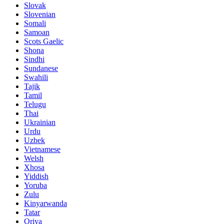
Slovak
Slovenian
Somali
Samoan
Scots Gaelic
Shona
Sindhi
Sundanese
Swahili
Tajik
Tamil
Telugu
Thai
Ukrainian
Urdu
Uzbek
Vietnamese
Welsh
Xhosa
Yiddish
Yoruba
Zulu
Kinyarwanda
Tatar
Oriya