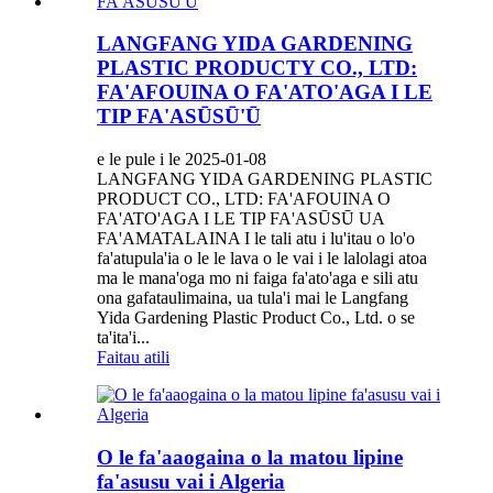
LANGFANG YIDA GARDENING
PLASTIC PRODUCTY CO., LTD:
FA'AFOUINA O FA'ATO'AGA I LE
TIP FA'ASŪSŪ'Ū
e le pule i le 2025-01-08
LANGFANG YIDA GARDENING PLASTIC
PRODUCT CO., LTD: FA'AFOUINA O
FA'ATO'AGA I LE TIP FA'ASŪSŪ UA
FA'AMATALAINA I le tali atu i lu'itau o lo'o
fa'atupula'ia o le le lava o le vai i le lalolagi atoa
ma le mana'oga mo ni faiga fa'ato'aga e sili atu
ona gafataulimaina, ua tula'i mai le Langfang
Yida Gardening Plastic Product Co., Ltd. o se
ta'ita'i...
Faitau atili
O le fa'aaogaina o la matou lipine
fa'asusu vai i Algeria