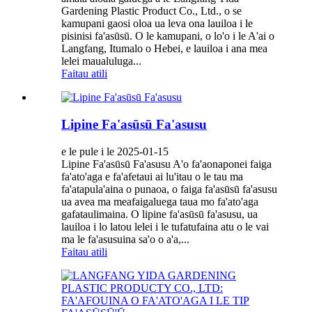
Gardening Plastic Product Co., Ltd., o se
kamupani gaosi oloa ua leva ona lauiloa i le
pisinisi fa'asūsū. O le kamupani, o lo'o i le A'ai o
Langfang, Itumalo o Hebei, e lauiloa i ana mea
lelei maualuluga...
Faitau atili
Lipine Fa'asūsū Fa'asusu
e le pule i le 2025-01-15
Lipine Fa'asūsū Fa'asusu A'o fa'aonaponei faiga
fa'ato'aga e fa'afetaui ai lu'itau o le tau ma
fa'atapula'aina o punaoa, o faiga fa'asūsū fa'asusu
ua avea ma meafaigaluega taua mo fa'ato'aga
gafataulimaina. O lipine fa'asūsū fa'asusu, ua
lauiloa i lo latou lelei i le tufatufaina atu o le vai
ma le fa'asusuina sa'o o a'a,...
Faitau atili