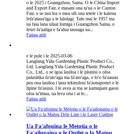
o le 2025 i Guangzhou, Saina. O le China Import
and Export Fair, e masani ona ta'ua o le Canton
Fair, o se tasi lea o mea sili ona tetele i le kalena
fefa'ataua'iga a le lalolagi. Talu mai le 1957 ina
ua faia lana uluai lomiga i Guangzhou Saina, o
lenei fa'aaliga e fa'alua tausaga ua...
Faitau atili
e le pule i le 2025-03-06
Langfang Yida Gardening Plastic Product Co.,
Ltd. Langfang Yida Gardening Plastic Product
Co., Ltd., o se igoa lauiloa i le pisinisi o oloa
palasitika fa'ato'aga ma fa'ato'aga, o lo'o fa'aauau
pea ona lauiloa i lana tekinolosi fa'aonaponei o le
lipine fa'asusu. I le avea ai ma se kamupani gaosi
oloa ta'imua, ua leva ona i ai le...
Faitau atili
Ua Fa'afouina le Metotia o le
Fa'ailogaina o le Outlet o la Matou