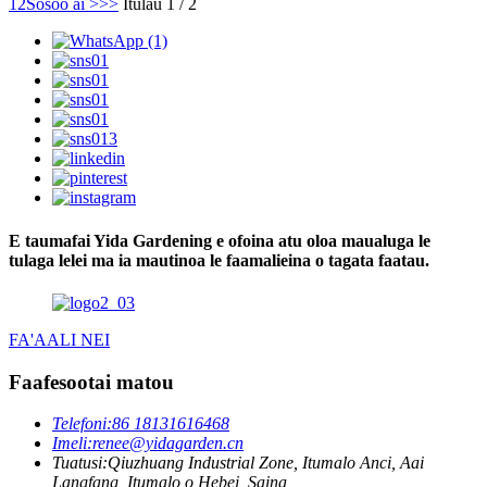
1
2
Sosoo ai >
>>
Itulau 1 / 2
E taumafai Yida Gardening e ofoina atu oloa maualuga le
tulaga lelei ma ia mautinoa le faamalieina o tagata faatau.
FA'AALI NEI
Faafesootai matou
Telefoni:
86 18131616468
Imeli:
renee@yidagarden.cn
Tuatusi:
Qiuzhuang Industrial Zone, Itumalo Anci, Aai
Langfang, Itumalo o Hebei, Saina