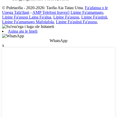
© Puletaofia - 2020-2026: Taofia Aia Tatau Uma.
Fa'afanua o le
Upega Tafa'ilagi
-
AMP Telefoni feavea'i
Lipine Fa'amamago
,
Lipine Fa'asusu Laina Fa'alua
,
Lipine Fa'asusu
,
Lipine Fa'asūsū
,
Lipine Fa'amamago Mafolafola
,
Lipine Fa'asūsū Fa'asusu
,
Auina atu le Imeli
WhatsApp
x