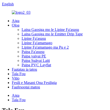
English
Aiga
Oloa
Laina Gaosiga mo le Lipine Fa'asusu
Laina Gaosiga mo le Emitter Drip Tape
Lipine Fa'asusu
Lipine Fa'amamago
Lipine Fa'amamago ma Pu e 2
Paipa Fa'asusu
Paipa vaivai PE
Paipa Suāvai Laiti
Paipa PVC Layflat
Faatatau ia tatou
Tala Fou
Vitio
Fesili e Masani Ona Fesiligia
Faafesootai matou
Aiga
Tala Fou