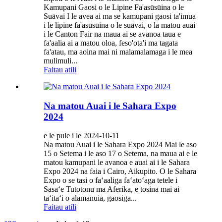
Kamupani Gaosi o le Lipine Fa'asūsūina o le
Suāvai I le avea ai ma se kamupani gaosi ta'imua
i le lipine fa'asūsūina o le suāvai, o la matou auai
i le Canton Fair na maua ai se avanoa taua e
fa'aalia ai a matou oloa, feso'ota'i ma tagata
fa'atau, ma aoina mai ni malamalamaga i le mea
mulimuli...
Faitau atili
Na matou Auai i le Sahara Expo
2024
e le pule i le 2024-10-11
Na matou Auai i le Sahara Expo 2024 Mai le aso
15 o Setema i le aso 17 o Setema, na maua ai e le
matou kamupani le avanoa e auai ai i le Sahara
Expo 2024 na faia i Cairo, Aikupito. O le Sahara
Expo o se tasi o faʻaaliga faʻatoʻaga tetele i
Sasaʻe Tutotonu ma Aferika, e tosina mai ai
taʻitaʻi o alamanuia, gaosiga...
Faitau atili