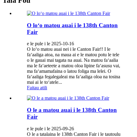
Tala Fou
O loʻo matou auai i le 138th Canton
Fair
e le pule i le 2025-10-16
O loʻo matou auai nei i le Canton Fair!! I le
faʻaaliga atoa, na maua ai e le matou potu le tele
o le gauai mai tagata na auai. Na matou faʻaalia
ma le faʻaeteete a matou oloa lipine faʻasusu vai,
ma faʻamamafaina o latou foliga ma lelei. O
faʻaaliga fegalegaleai ma faʻaaliga oloa na tosina
mai ai le toʻatele...
Faitau atili
O le a matou auai i le 138th Canton
Fair
e le pule i le 2025-09-26
O le a tatalaina le 138th Canton Fair i le tautoulu