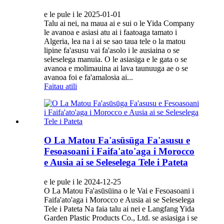
e le pule i le 2025-01-01
Talu ai nei, na maua ai e sui o le Yida Company
le avanoa e asiasi atu ai i faatoaga tamato i
Algeria, lea na i ai se sao taua tele o la matou
lipine fa'asusu vai fa'asolo i le ausiaina o se
seleselega manuia. O le asiasiga e le gata o se
avanoa e molimauina ai lava taunuuga ae o se
avanoa foi e fa'amalosia ai...
Faitau atili
O La Matou Fa'asūsūga Fa'asusu e
Fesoasoani i Faifa'ato'aga i Morocco
e Ausia ai se Seleselega Tele i Pateta
e le pule i le 2024-12-25
O La Matou Fa'asūsūina o le Vai e Fesoasoani i
Faifa'ato'aga i Morocco e Ausia ai se Seleselega
Tele i Pateta Na faia talu ai nei e Langfang Yida
Garden Plastic Products Co., Ltd. se asiasiga i se