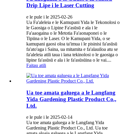
Drip Lipe i le Laser Cutting
e le pule i le 2025-02-26
Ua Fa'aleleia e le Kamupani Yida le Tekonolosi o
le Gaosiga o Lipine Fa'asūsū e ala i le
Fa'aaogaina o le Metotia Fa'aonaponei o le
Tipiina o le Laser. O le Kamupani Yida, o se
kamupani gaosi oloa ta'imua i le pisinisi fa'asūsū
fa'ato'aga i Saina, ua mitamita e fa'alauiloa atu se
fa'aleleia atili taua i lana tekinolosi o le gaosiga o
lipine fa'asūsū e ala i le fa'asūsūina o le vai....
Faitau atili
Ua toe amata galuega a le Langfang
Yida Gardening Plastic Product Co.,
Ltd.
e le pule i le 2025-02-14
Ua toe amata galuega a le Langfang Yida
Gardening Plastic Product Co., Ltd. Ua toe
amata aloaia galuega a le Langfang Yida