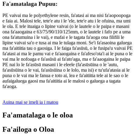
Fa'amatalaga Pupuu:
PE vaivai ma le polyethylene resin, fa'atasi ai ma nisi fa'aopoopoga
e faia ai. Malosi tele, tete'e atu i le 'ele, tete'e atu i le ofuina, ma umi
le ola. E tele ituaiga o lipine vaivai (o le lautele o le paipa e masani
ona fa'aaogaina e 63/75/90/110/125mm, o le lautele i fafo pe a uma
ona fa'atumuina i le vai), e mafai e le tagata fa'aoga ona filifili le
lipine vaivai sa'o e tusa ai ma le tulaga moni. Se'i fa'asaoina galuega
ma fa'aitiitia tau o gaosiga. I le faiga fa'asūsū, o le fusipa'u vaivai PE
fa'atasi ai ma le pamu vai e fa'aaogaina e fa'afeso'ota'i ai le puna o le
vai ma le nofoaga e fa'asūsū ai fa'ato'aga, ma e fa'aaogaina le paipa
PE nai lo le fa'asūsū masani i le eleele (fa'asūsūina o le 'autu,
fa'asūsūina o le vai, fa'asūsūina o le lolo, ma isi) e tu'ufa'atasia ai le
puna o le vai ma le fanua e toto ai, lea e fa'aitiitia tele ai le sao o le
aufaigaluega gaosi ma fa'aitiitia ai le malosi o galuega a tagata
fa'aoga.
Auina mai se imeli ia i matou
Fa'amatalaga o le oloa
Fa'ailoga o Oloa