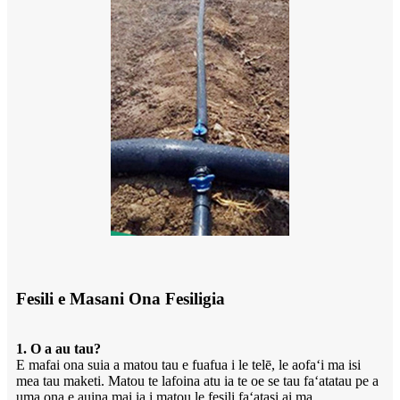
Fesili e Masani Ona Fesiligia
1. O a au tau?
E mafai ona suia a matou tau e fuafua i le telē, le aofaʻi ma isi
mea tau maketi. Matou te lafoina atu ia te oe se tau faʻatatau pe a
uma ona e auina mai ia i matou le fesili faʻatasi ai ma