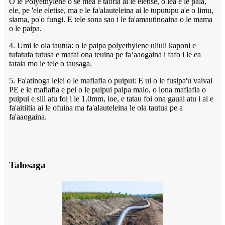
O le Polyethylene o se mea e taofia ai le eletise, o lea e le pala,
ele, pe 'ele eletise, ma e le fa'alauteleina ai le tuputupu a'e o limu,
siama, po'o fungi. E tele sona sao i le fa'amautinoaina o le mama
o le paipa.
4. Umi le ola tautua: o le paipa polyethylene uliuli kaponi e
tufatufa tutusa e mafai ona teuina pe faʻaaogaina i fafo i le ea
tatala mo le tele o tausaga.
5. Fa'atinoga lelei o le mafiafia o puipui: E ui o le fusipa'u vaivai
PE e le mafiafia e pei o le puipui paipa malo, o lona mafiafia o
puipui e sili atu foi i le 1.0mm, ioe, e tatau foi ona gauai atu i ai e
fa'aitiitia ai le ofuina ma fa'alauteleina le ola tautua pe a
fa'aaogaina.
Talosaga