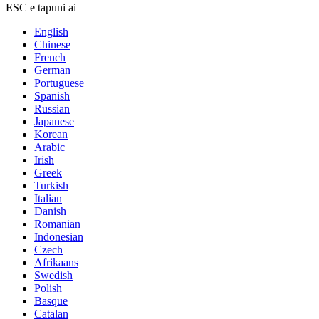
ESC e tapuni ai
English
Chinese
French
German
Portuguese
Spanish
Russian
Japanese
Korean
Arabic
Irish
Greek
Turkish
Italian
Danish
Romanian
Indonesian
Czech
Afrikaans
Swedish
Polish
Basque
Catalan