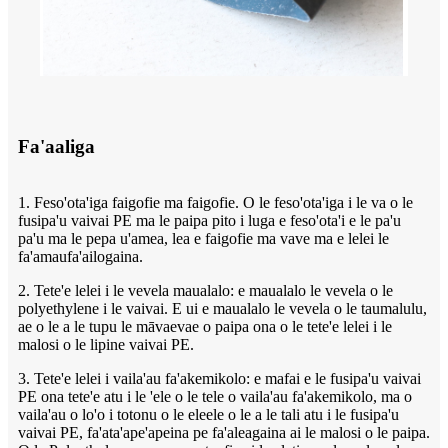
Fa'aaliga
1. Feso'ota'iga faigofie ma faigofie. O le feso'ota'iga i le va o le
fusipa'u vaivai PE ma le paipa pito i luga e feso'ota'i e le pa'u
pa'u ma le pepa u'amea, lea e faigofie ma vave ma e lelei le
fa'amaufa'ailogaina.
2. Tete'e lelei i le vevela maualalo: e maualalo le vevela o le
polyethylene i le vaivai. E ui e maualalo le vevela o le taumalulu,
ae o le a le tupu le māvaevae o paipa ona o le tete'e lelei i le
malosi o le lipine vaivai PE.
3. Tete'e lelei i vaila'au fa'akemikolo: e mafai e le fusipa'u vaivai
PE ona tete'e atu i le 'ele o le tele o vaila'au fa'akemikolo, ma o
vaila'au o lo'o i totonu o le eleele o le a le tali atu i le fusipa'u
vaivai PE, fa'ata'ape'apeina pe fa'aleagaina ai le malosi o le paipa.