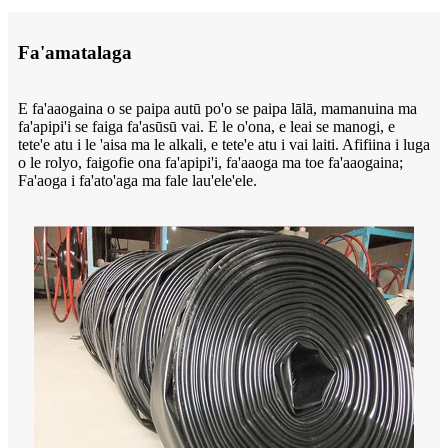
Fa'amatalaga
E fa'aaogaina o se paipa autū po'o se paipa lālā, mamanuina ma
fa'apipi'i se faiga fa'asūsū vai. E le o'ona, e leai se manogi, e
tete'e atu i le 'aisa ma le alkali, e tete'e atu i vai laiti. Afifiina i luga
o le rolyo, faigofie ona fa'apipi'i, fa'aaoga ma toe fa'aaogaina;
Fa'aoga i fa'ato'aga ma fale lau'ele'ele.