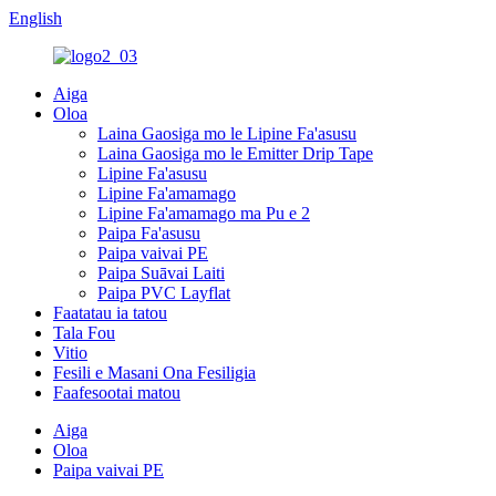
English
Aiga
Oloa
Laina Gaosiga mo le Lipine Fa'asusu
Laina Gaosiga mo le Emitter Drip Tape
Lipine Fa'asusu
Lipine Fa'amamago
Lipine Fa'amamago ma Pu e 2
Paipa Fa'asusu
Paipa vaivai PE
Paipa Suāvai Laiti
Paipa PVC Layflat
Faatatau ia tatou
Tala Fou
Vitio
Fesili e Masani Ona Fesiligia
Faafesootai matou
Aiga
Oloa
Paipa vaivai PE