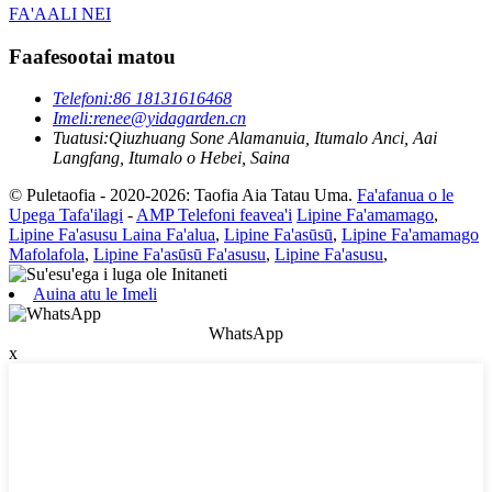
FA'AALI NEI
Faafesootai matou
Telefoni:
86 18131616468
Imeli:
renee@yidagarden.cn
Tuatusi:
Qiuzhuang Sone Alamanuia, Itumalo Anci, Aai
Langfang, Itumalo o Hebei, Saina
© Puletaofia - 2020-2026: Taofia Aia Tatau Uma.
Fa'afanua o le
Upega Tafa'ilagi
-
AMP Telefoni feavea'i
Lipine Fa'amamago
,
Lipine Fa'asusu Laina Fa'alua
,
Lipine Fa'asūsū
,
Lipine Fa'amamago
Mafolafola
,
Lipine Fa'asūsū Fa'asusu
,
Lipine Fa'asusu
,
Auina atu le Imeli
WhatsApp
x