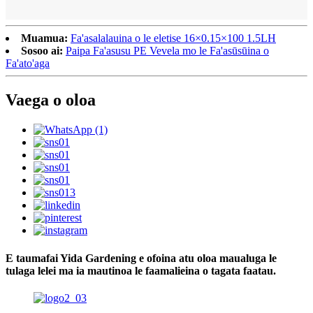
Muamua:
Fa'asalalauina o le eletise 16×0.15×100 1.5LH
Sosoo ai:
Paipa Fa'asusu PE Vevela mo le Fa'asūsūina o
Fa'ato'aga
Vaega o oloa
E taumafai Yida Gardening e ofoina atu oloa maualuga le
tulaga lelei ma ia mautinoa le faamalieina o tagata faatau.