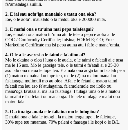
faʻamatalaga auiliili.
2. E iai sau aofaʻiga maualalo e tatau ona oka?
Ioe, o le aofaʻi maualalo o la matou oka e 200000 mita.
3. E mafai ona e tuʻuina mai pepa talafeagai?
Ioe, e mafai ona matou tuʻuina atu le tele o pepa e aofia ai le
COC / Conformity Certificate; Inisiua; FORM E; CO; Free
Marketing Certificate ma isi pepa auina atu i fafo e manaʻomia.
4. O le a le averesi o le taimi e fa'atino ai?
Mo le okaina o oloa i luga o le auala, o le taimi e fa'atali ai e tusa
ma le 15 aso. Mo le gaosiga tele, o le taimi e fa'atali ai e 25-30
aso talu ona maua le tupe teu. E amata ona aoga taimi fa'atali pe a
(1) matou mauaina lau tupe teu, ma le (2) ua matou maua lau
fa'atagaga mulimuli mo au oloa. Afai e le fetaui a matou taimi
fa'atali ma lau aso fa'atulagaina, fa'amolemole toe iloilo ou
mana'oga fa'atasi ai ma lau fa'atauga. I tulaga uma o le a matou
taumafai e fa'afetaui ou mana'oga. I le tele o tulaga e mafai ona
matou faia.
5. O a ituaiga auala e te taliaina mo le totogiina?
E mafai ona e faia le totogi i la matou teugatupe i le faletupe,
30% tupe teu muamua, 70% paleni e faasaga i le kopi o le B/L.